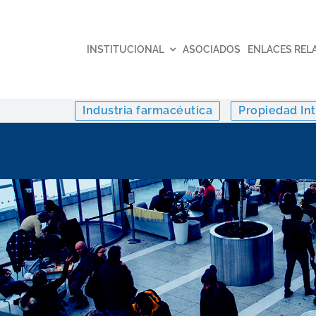
INSTITUCIONAL
ASOCIADOS
ENLACES REL
Industria farmacéutica
Propiedad Int