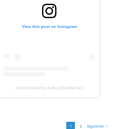
View this post on Instagram
A post shared by Asilfa (@asilfachile)
1
2
Siguiente